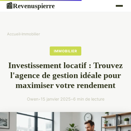
Revenuspierre
📰
Accueil
›
Immobilier
IMMOBILIER
Investissement locatif : Trouvez
l'agence de gestion idéale pour
maximiser votre rendement
Owen
•
15 janvier 2025
•
6 min de lecture