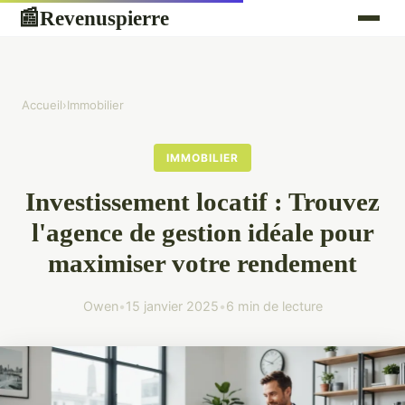
Revenuspierre
📰
Accueil
›
Immobilier
IMMOBILIER
Investissement locatif : Trouvez
l'agence de gestion idéale pour
maximiser votre rendement
Owen
•
15 janvier 2025
•
6 min de lecture