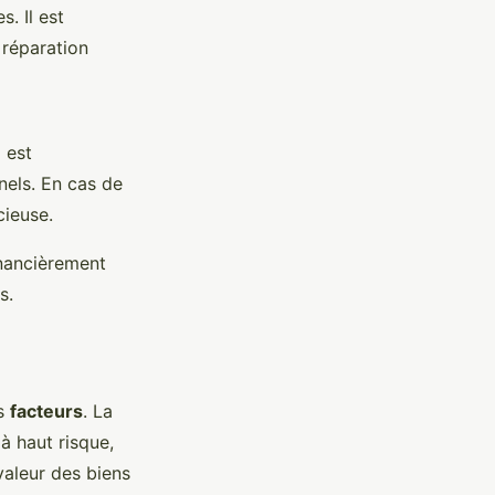
. Il est
 réparation
i est
nels. En cas de
cieuse.
inancièrement
s.
rs
facteurs
. La
à haut risque,
valeur des biens