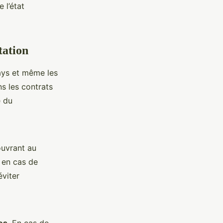
 l’état
tation
pays et même les
s les contrats
é du
ouvrant au
, en cas de
éviter