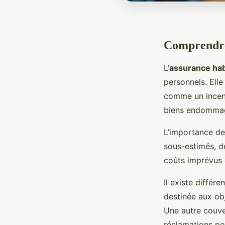
Comprendre 
L’
assurance hab
personnels. Elle
comme un incend
biens endommagés
L’importance de
sous-estimés, de
coûts imprévus e
Il existe différe
destinée aux ob
Une autre couver
réclamations po