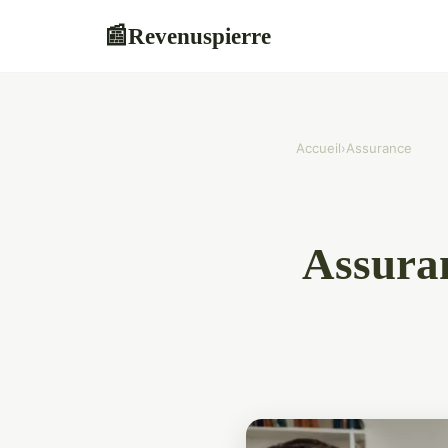
Revenuspierre
📰
Accueil
›
Assurance
Assuran