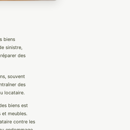
s biens
e sinistre,
réparer des
ens, souvent
ntraîner des
u locataire.
des biens est
s et meubles.
ataire contre les
d’eau endommage