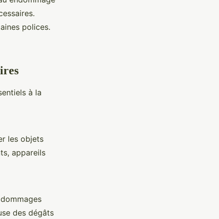
cessaires.
aines polices.
ires
entiels à la
r les objets
s, appareils
es dommages
ause des dégâts