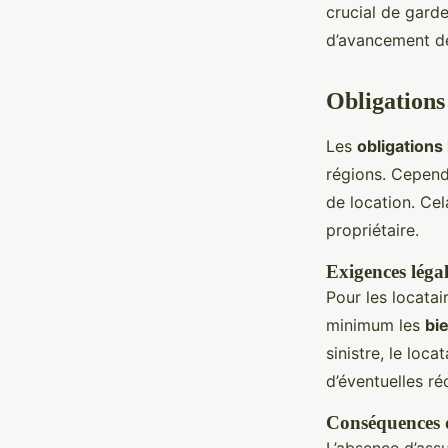
crucial de gard
d’avancement d
Obligations 
Les
obligations
régions. Cepend
de location. Cel
propriétaire.
Exigences léga
Pour les locatai
minimum les
bi
sinistre, le loc
d’éventuelles ré
Conséquences d