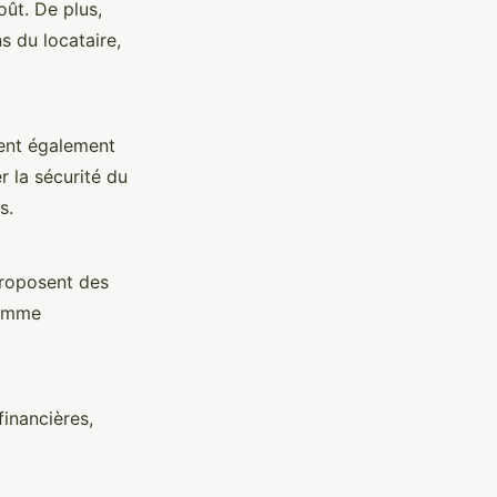
ût. De plus,
 du locataire,
ent également
er la sécurité du
s.
proposent des
comme
inancières,