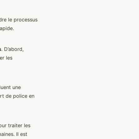
dre le processus
apide.
s
. D’abord,
er les
cluent une
rt de police en
ur traiter les
ines. Il est