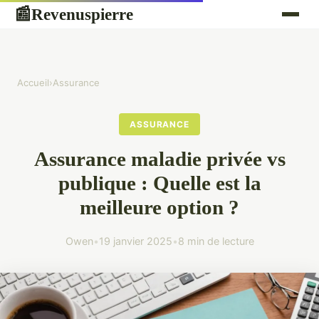
Revenuspierre
📰
Accueil
›
Assurance
ASSURANCE
Assurance maladie privée vs
publique : Quelle est la
meilleure option ?
Owen
•
19 janvier 2025
•
8 min de lecture