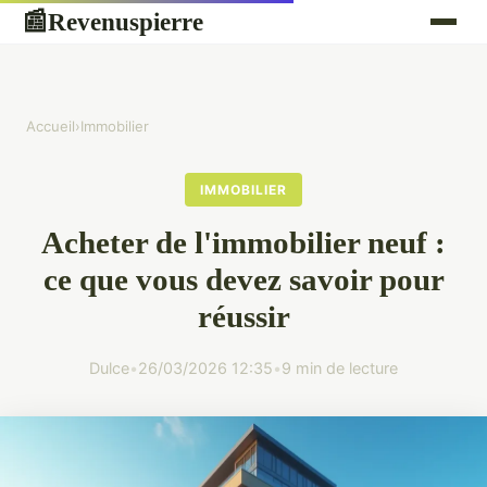
Revenuspierre
📰
Accueil
›
Immobilier
IMMOBILIER
Acheter de l'immobilier neuf :
ce que vous devez savoir pour
réussir
Dulce
•
26/03/2026 12:35
•
9 min de lecture