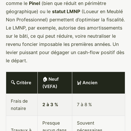
comme le
Pinel
(bien que réduit en périmètre
géographique) ou le
statut LMNP
(Loueur en Meublé
Non Professionnel) permettent d’optimiser la fiscalité.
Le LMNP, par exemple, autorise des amortissements
sur le bâti, ce qui peut réduire, voire neutraliser le
revenu foncier imposable les premières années. Un
levier puissant pour dégager un cash-flow positif dès
le départ.
🏠 Neuf
🔍 Critère
낡 Ancien
(VEFA)
Frais de
2 à 3 %
7 à 8 %
notaire
Presque
Souvent
Travaux à
aucun dans
nécessaires